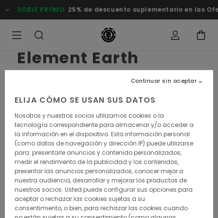
PROMO
25% de descuento suplementario en las Ofertas
Compra
Element Earth
Revolution by
Continuar sin aceptar
Fernando Elvira​
ELIJA CÓMO SE USAN SUS DATOS
Nosotros y nuestros socios utilizamos cookies o la
Earth revolution! Giving back power to the planet,
tecnología correspondiente para almacenar y/o acceder a
our Earth Revolution kicks off on Earth Day, April
la información en el dispositivo. Esta información personal
22nd, and celebrates nature the Element way:
(como datos de navegación y dirección IP) puede utilizarse
through culture, the great outdoors and awareness.
para: presentarle anuncios y contenido personalizados,
medir el rendimiento de la publicidad y los contenidos,
It includes a collection designed by Fernando Elvira
presentar las anuncios personalizados, conocer mejor a
that echoes the eco-conscious lifestyle he adopted
nuestra audiencia, desarrollar y mejorar los productos de
in his small mountain village in the south of Spain,
nuestros socios. Usted puede configurar sus opciones para
with a range made of organic jersey and TencelTM
aceptar o rechazar las cookies sujetas a su
twill.
consentimiento, o bien, para rechazar las cookies cuando
no están sujetas a su consentimiento (como algunas